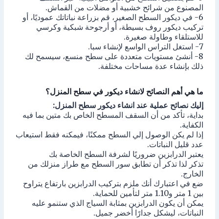
المصنوع من شرائح خشبية أو مضلات من القماش.
6- في ديكور السطح الصغير، قم بزراعة نباتاتك عموديًا، أو
تركيب ديكور روف بسيطة، أو أرجوحة شبكية وكرسي
للاستلقاء وطاولة صغيرة.
7- استغل التراس الواسع لإنشاء سبا.
8- أنشئ مستويات متعددة على سطح منسع، سيسمح لك
ذلك بإنشاء عدة مساحات مختلفة.
ما هي أهم النصائح لانشاء ديكور في سطح المنزل؟
إليك نصائح عملية عند انشاء ديكور سطح المنزل:
بداية، تأكد من أن السقف المسطح الخاص بك متين بما فيه
الكفاية.
إذا لم يكن الوصول إلي السطح ممكنًا، فيمكنه فقط استيعاب
عدد قليل النباتات.
يعتبر الدرابزين ضروريًا لشرفة السطح الخاصة بك
تذكر لذا تذكر أن تطابق سور السطح مع طراز منزلك من
الخارج.
ضع في اعتبارك أنك ملزم بتركيب الدرابزين بارتفاع يتراوح
بين 1 متر و1.10 متر لتأمين للحماية.
يمكن أن يكون الدرابزين بمثابة السياج الذي ستنمو عليه
النباتات، ليشكل جدارًا أخضر جميل.