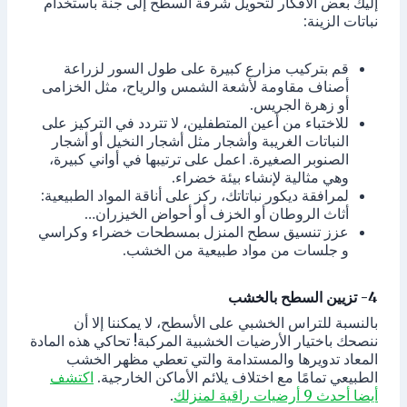
إليك بعض الأفكار لتحويل شرفة السطح إلى جنة باستخدام
نباتات الزينة:
قم بتركيب مزارع كبيرة على طول السور لزراعة
أصناف مقاومة لأشعة الشمس والرياح، مثل الخزامى
أو زهرة الجريس.
للاختباء من أعين المتطفلين، لا تتردد في التركيز على
النباتات الغريبة وأشجار مثل أشجار النخيل أو أشجار
الصنوبر الصغيرة. اعمل على ترتيبها في أواني كبيرة،
وهي مثالية لإنشاء بيئة خضراء.
لمرافقة ديكور نباتاتك، ركز على أناقة المواد الطبيعية:
أثاث الروطان أو الخزف أو أحواض الخيزران…
عزز تنسيق سطح المنزل بمسطحات خضراء وكراسي
و جلسات من مواد طبيعية من الخشب.
4- تزيين السطح بالخشب
بالنسبة للتراس الخشبي على الأسطح، لا يمكننا إلا أن
ننصحك باختيار الأرضيات الخشبية المركبة! تحاكي هذه المادة
المعاد تدويرها والمستدامة والتي تعطي مظهر الخشب
الطبيعي تمامًا مع اختلاف يلائم الأماكن الخارجية.
اكتشف
أيضا أحدث 9 أرضيات راقية لمنزلك
.