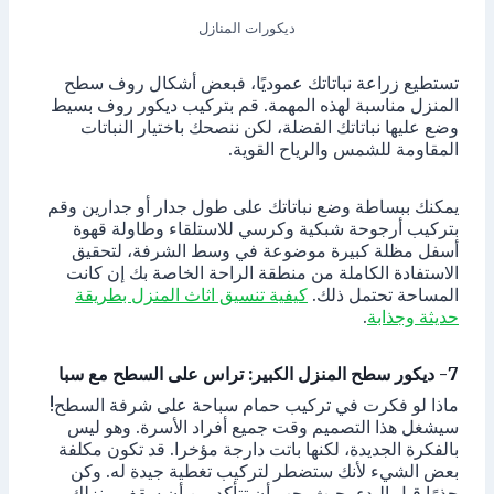
ديكورات المنازل
تستطيع زراعة نباتاتك عموديًا، فبعض أشكال روف سطح
المنزل مناسبة لهذه المهمة. قم بتركيب ديكور روف بسيط
وضع عليها نباتاتك الفضلة، لكن ننصحك باختيار النباتات
المقاومة للشمس والرياح القوية.
يمكنك ببساطة وضع نباتاتك على طول جدار أو جدارين وقم
بتركيب أرجوحة شبكية وكرسي للاستلقاء وطاولة قهوة
أسفل مظلة كبيرة موضوعة في وسط الشرفة، لتحقيق
الاستفادة الكاملة من منطقة الراحة الخاصة بك إن كانت
المساحة تحتمل ذلك.
كيفية تنسيق اثاث المنزل بطريقة
حديثة وجذابة
.
7- ديكور سطح المنزل الكبير: تراس على السطح مع سبا
ماذا لو فكرت في تركيب حمام سباحة على شرفة السطح!
سيشغل هذا التصميم وقت جميع أفراد الأسرة. وهو ليس
بالفكرة الجديدة، لكنها باتت دارجة مؤخرا. قد تكون مكلفة
بعض الشيء لأنك ستضطر لتركيب تغطية جيدة له. وكن
حذرًا قبل البدء، حيث يجب أن تتأكد من أن سقف منزلك