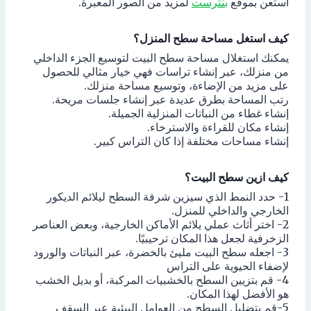
استعن بموقع
بنترست
لمزيد من الصور المعبرة.
كيف استغل مساحة سطح المنزل؟
يمكنك استغلال مساحة سطح البيت لتوسيع الجزء الداخلي
من منزلك، عبر إنشاء تراسات فهي خيار مثالي للحصول
على مزيد من الإضاءة، وتوسيع مساحة منزلك.
رتب المساحة بطرق عديدة عبر إنشاء جلسات مريحة.
إنشاء غطاء من النباتات المنزلية الجميلة.
إنشاء مكان للقراءة والاسترخاء.
إنشاء مساحات مختلفة إذا كان التراس كبير.
كيف ازين سطح البيت؟
1- حدد النمط الذي سيزين شرفة السطح ليلائم الديكور
الخارجي والداخلي للمنزل.
2- اختر أثاث عملي يلائم الأماكن الخارجية، وبعض العناصر
الزخرفية لجعل هذا المكان ترحيبيًا.
3- اجعله سطح البيت مليئ بالخضرة، عبر النباتات والورود
لإضفاء الحيوية على التراس
4- قم بتزيين السطح بالخشبيات المركبة، أو بديل الخشب
هو الأفضل لهذا المكان.
5-قم بتضليل السطح من العوامل البيئية عبر السقف