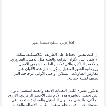
أفكار تزيين المطبخ لاستقبال شهر
إن كنت تحبين الحفاظ على الطريقة الكلاسيكية، يمكنك
الاعتماد على الألوان الترابية والغنية مثل الذهبي، الفيروزي،
والأخضر الداكن، والتي تعكس الطابع الشرقي الأصيل
وروحانية الشهر الفضيل. يمكن إدخال هذه الألوان عبر
مفارش الطاولات، الستائر، أو حتى الأواني الزجاجية التي
تضيف لمسة جمالية.
لديكور عصري تُكمل النغمات الأنيقة والغنية استعيني بألوان
التي تحضى بالشهرة هذه الأيام مثل الأخضر الزمردي، الأزرق
الملكي، والذهبي مع ألوان الباستيل والمحايدة ستحدث في
مطبخك جوا راقيا، وتخلق تناغمًا رائعًا بين الأصالة والحداثة.