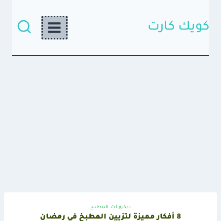
لتجاوز
لى
لمحتوى
كويك كارت
ديكورات المطبخ
8 أفكار مميزة لتزيين المطبخ في رمضان