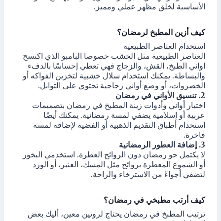
الأساسية لخلق مظهر عملي ومميز.
كيف أزين المطبخ لرمضان؟
استخدام العناصر الطبيعية
العناصر الطبيعية مثل الخشب خصوصا البامبو الذي اكتسح
اواني الطبخ، القش، والزجاج فهي تعطي إحساسًا بالدفء
والبساطة. يمكنك استخدام سلال خشبية لتخزين الفواكه أو
الخضروات، أو وضع أواني زجاجية تحتوي على التوابل.
2. تنسيق الأواني في رمضان
اختيار أواني وأدوات زينة المطبخ في رمضان بتصميمات
عربية أو إسلامية يضفي لمسة رمضانية. يمكنك أيضًا
استخدام أطباق التقديم الذهبية أو الفضية لإضافة لمسة
فاخرة.
3. إضافة العطور الرمضانية
لا يكتمل جو رمضان دون الروائح العطرة. استخدمي البخور
أو الشموع المعطرة بروائح مثل المسك، العنبر، أو الورد
لتضفي أجواءً من الاسترخاء والراحة.
كيف أرتب مطبخي في رمضان؟
ترتيب المطبخ في رمضان يحتاج لروتين معين، أليك بعض