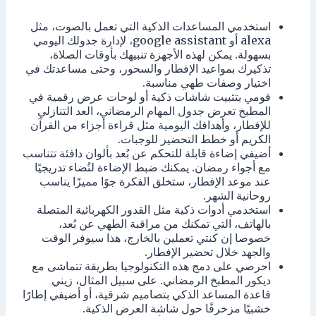
استخدمي المساعدات الذكية التي تعمل بالصوت، مثل
alexa أو google assistant، لإدارة جدولك اليومي
بسهولة. يمكن لهذه الأجهزة تنبيهك بأوقات الصلاة،
تذكيرك بمواعيد الإفطار والسحور، وحتى مساعدتك في
اختيار وصفات طهي مناسبة.
قومي بتثبيت شاشات ذكية أو لوحات عرض رقمية في
المطبخ تعرض جدول المهام الرمضاني، العد التنازلي
للإفطار، وأهدافك اليومية مثل قراءة أجزاء من القرآن
الكريم أو خطط التحضير للوجبات.
أضيفي إضاءة قابلة للتحكم عن بُعد بألوان دافئة تتناسب
مع أجواء رمضان. يمكنك ضبط الإضاءة لتُضاء تدريجيًا
عند موعد الإفطار، ستخلق الفكرة جوًا مميزًا يناسب
روحانية الشهر.
استخدمي أدوات ذكية مثل القدور الكهربائية المتصلة
بالهاتف، التي تمكنك من مراقبة الطهي عن بُعد،
خصوصا إن كنتي تعملين بالخارج، هذا سيوفر الوقت
والجهد خلال تحضير الإفطار.
احرصي على دمج هذه التكنولوجيا بطريقة تتماشى مع
ديكور المطبخ الرمضاني. على سبيل المثال، زيني
قاعدة المساعد الذكي بتصاميم شرقية، أو أضيفي إطارًا
خشبيًا مزخرفًا حول شاشة العرض الذكية.