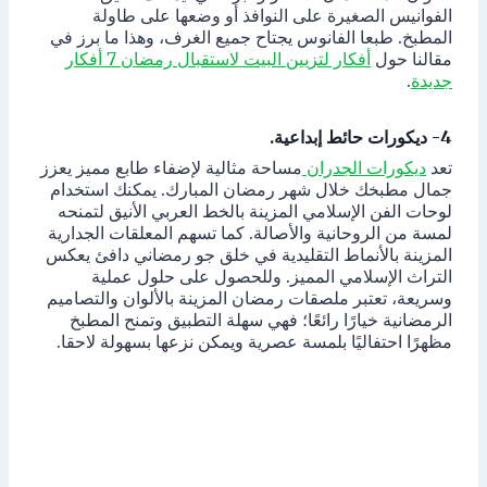
الفوانيس الصغيرة على النوافذ أو وضعها على طاولة
المطبخ. طبعا الفانوس يجتاح جميع الغرف، وهذا ما برز في
مقالنا حول
أفكار لتزيين البيت لاستقبال رمضان 7 أفكار
جديدة
.
4- ديكورات حائط إبداعية.
تعد
ديكورات الجدران
مساحة مثالية لإضفاء طابع مميز يعزز
جمال مطبخك خلال شهر رمضان المبارك. يمكنك استخدام
لوحات الفن الإسلامي المزينة بالخط العربي الأنيق لتمنحه
لمسة من الروحانية والأصالة. كما تسهم المعلقات الجدارية
المزينة بالأنماط التقليدية في خلق جو رمضاني دافئ يعكس
التراث الإسلامي المميز. وللحصول على حلول عملية
وسريعة، تعتبر ملصقات رمضان المزينة بالألوان والتصاميم
الرمضانية خيارًا رائعًا؛ فهي سهلة التطبيق وتمنح المطبخ
مظهرًا احتفاليًا بلمسة عصرية ويمكن نزعها بسهولة لاحقا.