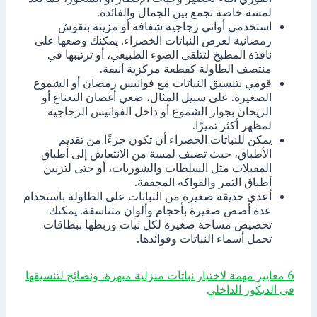
لمسة خاصة تجمع بين الجمال والفائدة.
استخدمي أواني زجاجية شفافة أو مزينة بنقوش
رمضانية لعرض النباتات الخضراء. يمكنك وضعها على
نافذة المطبخ لتتلقى الضوء الطبيعي، أو ترتيبها في
منتصف الطاولة كقطعة مركزية أنيقة.
قومي بتنسيق النباتات مع فوانيس رمضان أو الشموع
الصغيرة. على سبيل المثال، ضعي أغصان النعناع أو
الريحان بجوار الشموع أو داخل الفوانيس الزجاجية
لمظهر أكثر تميزًا.
يمكن للنباتات الخضراء أن تكون جزءًا من تقديم
الأطباق، حيث تضيف لمسة من الانتعاش إلى أطباق
المقبلات مثل السلطات والشوربات، أو حتى لتزيين
أطباق التمر والفواكه المجففة.
أعدي حديقة صغيرة من النباتات على الطاولة باستخدام
عدة أصص صغيرة بأحجام وألوان متناسقة. يمكنك
تخصيص مساحة صغيرة لكل نبات وربطها ببطاقات
تحمل أسماء النباتات وفوائدها.
6 معايير مهمة لاختيار نباتات منزلية مبهرة، ونصائح لتنسيقها
في الديكور الداخلي