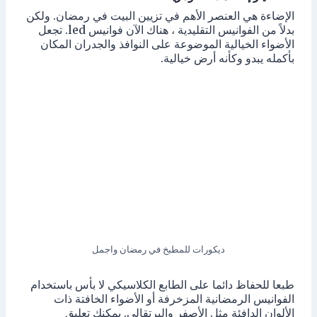
الإضاءة هي العنصر الأهم في تزيين البيت في رمضان. ولكن
بدلاً من الفوانيس التقليدية ، هناك الآن فوانيس led. تجعل
الأضواء الخيالية الموضوعة على النوافذ والجدران المكان
بأكمله يبدو وكأنه أرض خيالية.
ديكورات للمطبخ في رمضان واجمل
طبعا للحفاظ دائما على الطابع الكلاسيكي لا بأس باستخدام
الفوانيس الرمضانية المزخرفة أو الأضواء الخافتة ذات
الألوان الدافئة مثل الأصفر والبرتقالي. يمكنك تعليق