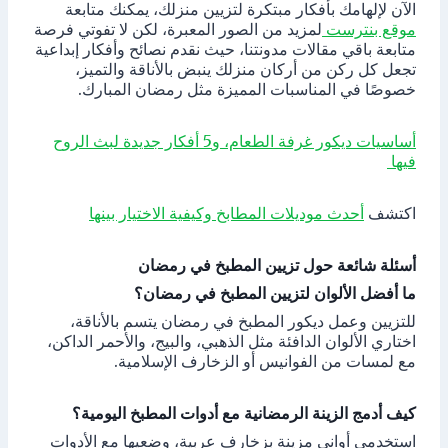
الآن لإلهامك بأفكار مبتكرة لتزيين منزلك، يمكنك متابعة
موقع بنترست
لمزيد من الصور المعبرة، لكن لا تفوتي فرصة
متابعة باقي مقالات مدونتنا، حيث نقدم نصائح وأفكار إبداعية
تجعل كل ركن من أركان منزلك ينبض بالأناقة والتميز،
خصوصًا في المناسبات المميزة مثل رمضان المبارك.
أساسيات ديكور غرفة الطعام، و5 أفكار جديدة لبث الروح
فيها
اكتشف
أحدث موديلات المطابخ وكيفية الاختيار بينها
أسئلة شائعة حول تزيين المطبخ في رمضان
ما أفضل الألوان لتزيين المطبخ في رمضان؟
للتزيين وعمل ديكور المطبخ في رمضان يتسم بالأناقة،
اختاري الألوان الدافئة مثل الذهبي، والبيج، والأحمر الداكن،
مع لمسات من الفوانيس أو الزخارف الإسلامية.
كيف أدمج الزينة الرمضانية مع أدوات المطبخ اليومية؟
استخدمي أواني مزينة بزخارف عربية، وضعيها مع الأدوات