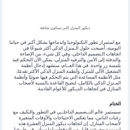
ديكور المنزل التي ستكون شائعة
مع استمرار تطور التكنولوجيا واندماجها بشكل أكبر في حياتنا
اليومية، أصبحت حلول الـمنزل الذكي أكثر شيوعًا في
اتجاهات الـتصميم الداخلي. وفي كل شيء، من الإضاءة
والتدفئة إلى الأمن والترفيه المنزلي، يمكن الآن التحكم فيه
بلمسة زر واحدة. في هذا العــام، سنشهد إدخال أنظمة
التشغيل الآلي للمنزل وأنظمة المنزل الذكي الأكثر تقدمًا،
مثل الأنظمة المساعدة التي يتم التحكم فيها صوتيًا وأنظمة
المـنزل الذكي بالكامل، لتصبح القاعدة بالنسبة لأصحاب
المنازل في اتجاهات الديـكور للأعوام القادمة.
الختام
سيستمر عالم التــصميم الداخلــي في التطور والتكيف مع
رغبات الناس، مما يعكس الاحتياجات والأوقات المتغيرة
لأصحاب المنازل. إن اتجاهات ديكور المنزل العشرة هذه
ليست سوى عدد قليل من التوقعات لما سيأتي في طريقنا