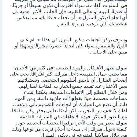
في السنوات القادمة. سواء اخترت أن تكون بسيطًا أو جريئًا،
أو صديقًا للبيئة أو عالي التقنية، فإن الجانب الأكثر أهمية في
أي اتجاه لديكور المنزل هو أن تجعله خاصًا بك، مما يعكس
شخصيتك التي ترغب ان يراها الناس
وسوف تركز اتجاهات ديكور المنزل في هذا العــام على
اللون والملمس، سواء كان اتجاها عصريًا مشرقًا ومبهجًا أو
مبني على الاصالة .
سوف تظهر الأشكال والمواد الطبيعية في كثير من الأحيان،
مما يجلب جمال الطبيعة داخل منزلك اكثر اشراقاً. يجب على
أصحاب المنازل أن يأخذوا أسلوبهم الشخصي وتفضيلاتهم
بعين الاعتبار عند تقييم جميع الخيارات المتاحة لمنازلهم.
ومن خلال التطلع إلى الاتجاهات السابقة، يمكننا إنشاء
مساحات مصممة جيدًا بقطع ذات جاذبية دائمة. ومن المهم
دائمًا أن تضع في اعتبارك أن اتجاهات التصميم تأتي وتذهب،
لذلك لا تخف من التجربة ولكن أيضًا تعامل بحذر وكن متفتحًا.
مع التطور الممكن فهذه الاتجاهات في السنوات القادمة
سوف تتغير من وقت لآخر، ترقبوا التحديثات الجديدة حول
كيفية تحويل منزلك إلى مساحة أحلام فريدة من نوعها وذلك
من خلال مقالاتنا المتنوعه في ديكور المـنزل!