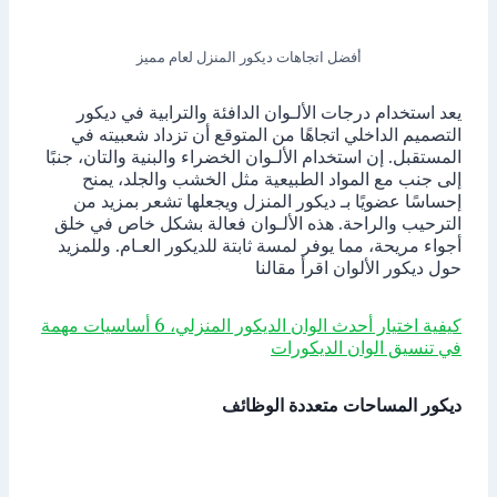
أفضل اتجاهات ديكور المنزل لعام مميز
يعد استخدام درجات الألـوان الدافئة والترابية في ديكور
التصميم الداخلي اتجاهًا من المتوقع أن تزداد شعبيته في
المستقبل. إن استخدام الألـوان الخضراء والبنية والتان، جنبًا
إلى جنب مع المواد الطبيعية مثل الخشب والجلد، يمنح
إحساسًا عضويًا بـ ديكور المنزل ويجعلها تشعر بمزيد من
الترحيب والراحة. هذه الألـوان فعالة بشكل خاص في خلق
أجواء مريحة، مما يوفر لمسة ثابتة للديكور العـام. وللمزيد
حول ديكور الألوان اقرأ مقالنا
كيفية اختيار أحدث الوان الديكور المنزلي، 6 أساسيات مهمة
في تنسيق الوان الديكورات
ديكور المساحات متعددة الوظائف