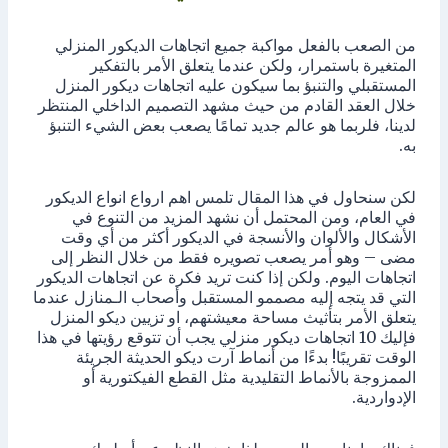
من الصعب بالفعل مواكبة جميع اتجاهات الديكور المنزلي
المتغيرة باستمرار، ولكن عندما يتعلق الأمر بالتفكير
المستقبلي والتنبؤ بما سيكون عليه اتجاهات ديكور المنزل
خلال العقد القادم من حيث مشهد التصميم الداخلي المنتظر
لدينا، فلربما هو عالم جديد تمامًا يصعب بعض الشيء التنبؤ
به.
لكن سنحاول في هذا المقال تلمس اهم ارواع انواع الديكور
في العام، ومن المحتمل أن نشهد المزيد من التنوع في
الأشكال والألوان والأنسجة في الديكور أكثر من أي وقت
مضى – وهو أمر يصعب تصويره فقط من خلال النظر إلى
اتجاهات اليوم. ولكن إذا كنت تريد فكرة عن اتجاهات الديكور
التي قد يتجه إليه مصممو المستقبل وأصحاب الـمنازل عندما
يتعلق الأمر بتأثيث مساحة معيشتهم، او تزيين ديكو المنزل
فإليك 10 اتجاهات ديكور منزلي يجب أن تتوقع رؤيتها في هذا
الوقت تقريبًا! بدءًا من أنماط آرت ديكو الحديثة الجريئة
الممزوجة بالأنماط التقليدية مثل القطع الفيكتورية أو
الإدواردية.