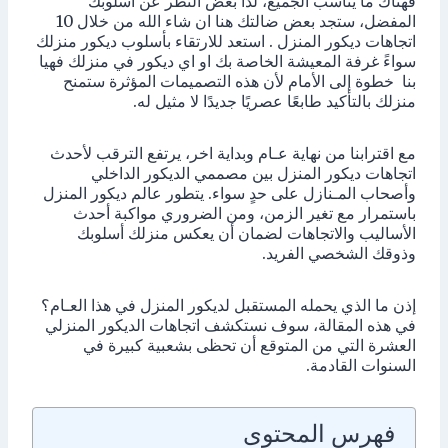
فهناك ما يناسب الجميع، لذا بغض النظر عن أسلوبك
المفضل، ستجد بعض ضالتك هنا ان شاء الله من خلال 10
اتجاهات ديكور المنزل . استعد للارتقاء بأسلوب ديكور منزلك
سواءً غرفة المعيشة الخاصة بك او اي ديكور في منزلك فهيا
بنا خطوة إلى الأمام لأن هذه التصميمات المؤثرة ستمنح
منزلك بالتأكيد طابعًا عصريًا جديدًا لا مثيل له.
مع اقترابنا من نهاية عـام وبداية اخر، يرتفع الترقب لأحدث
اتجاهات ديكور المنزل بين مصممي الديكور الداخلي
وأصحاب المـنازل على حدٍ سواء. يتطور عالم ديكور المنزل
باستمرار مع تغير الزمن، ومن الضروري مواكبة أحدث
الأساليب والاتجاهات لضمان أن يعكس منزلك أسلوبك
وذوقك الشخصي الفريد.
إذن ما الذي يحمله المستقبل لديكور المنزل في هذا العـام؟
في هذه المقالة، سوف نستكشف اتجاهات الديكور المنزلي
العشرة التي من المتوقع أن تحظى بشعبية كبيرة في
السنوات القادمة.
فهرس المحتوى